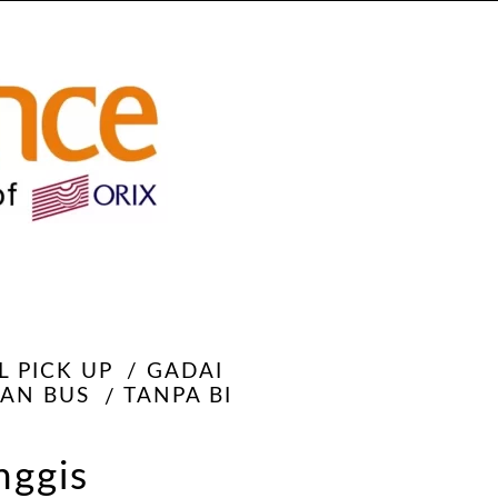
L PICK UP
GADAI
DAN BUS
TANPA BI
nggis