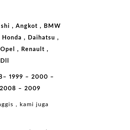
bishi , Angkot , BMW
 , Honda , Daihatsu ,
Opel , Renault ,
 Dll
98– 1999 – 2000 –
 2008 – 2009
ggis , kami juga
a