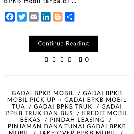
BPKB mobil tanpa BI …
Facebook
Twitter
Email
LinkedIn
Blogger
Share
Continue Reading
0
GADAI BPKB MOBIL
GADAI BPKB
MOBIL PICK UP
GADAI BPKB MOBIL
TUA
GADAI BPKB TRUK
GADAI
BPKB TRUK DAN BUS
KREDIT MOBIL
BEKAS
PINDAH LEASING
PINJAMAN DANA TUNAI GADAI BPKB
MOBIL
TAKE OVER BPKB MOBIL