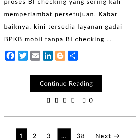
proses BI checking yang sering kali
memperlambat persetujuan. Kabar
baiknya, kini tersedia layanan gadai
BPKB mobil tanpa BI checking …
Facebook
Twitter
Email
LinkedIn
Blogger
Share
Continue Reading
0
Paginasi
1
2
3
…
38
Next →