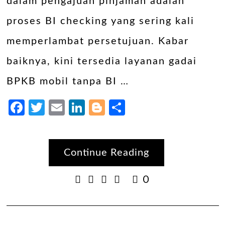
dalam pengajuan pinjaman adalah
proses BI checking yang sering kali
memperlambat persetujuan. Kabar
baiknya, kini tersedia layanan gadai
BPKB mobil tanpa BI …
Facebook
Twitter
Email
LinkedIn
Blogger
Share
Continue Reading
0