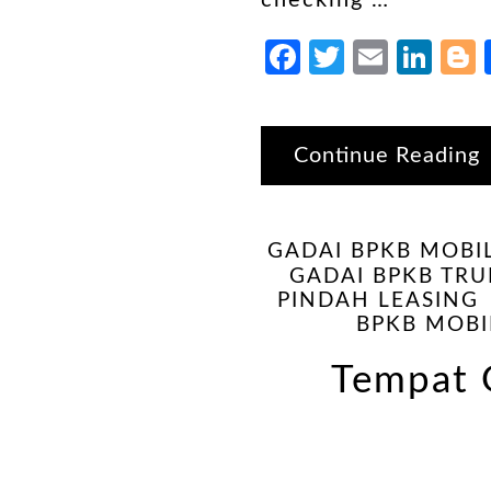
checking …
Facebook
Twitter
Email
Lin
Continue Reading
GADAI BPKB MOBI
GADAI BPKB TRU
PINDAH LEASING
BPKB MOBI
Tempat 