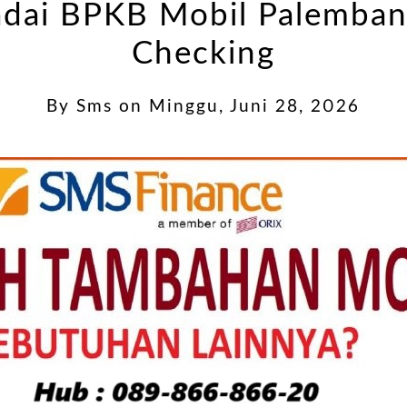
dai BPKB Mobil Palemban
Checking
By
Sms
on
Minggu, Juni 28, 2026