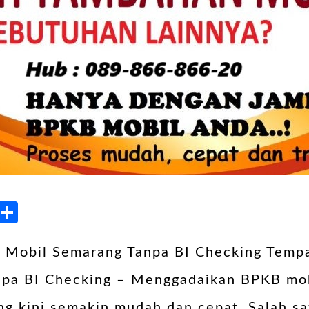
kedIn
Blogger
Share
 Mobil Semarang Tanpa BI Checking Temp
pa BI Checking – Menggadaikan BPKB mob
ng kini semakin mudah dan cepat. Salah sa