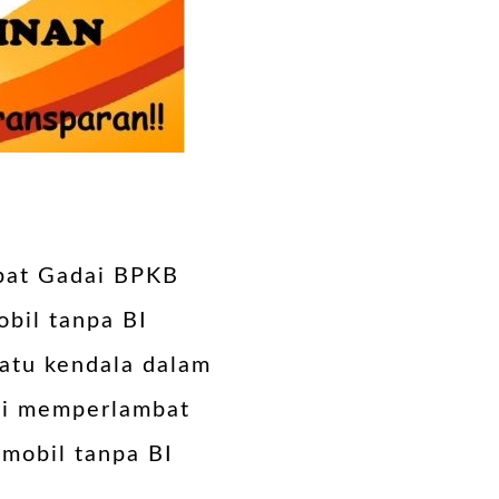
pat Gadai BPKB
bil tanpa BI
satu kendala dalam
ali memperlambat
 mobil tanpa BI