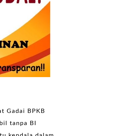
at Gadai BPKB
il tanpa BI
tu kendala dalam