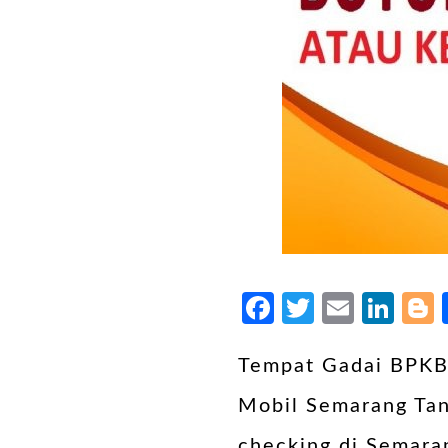
Facebook
Twitter
Email
Lin
Tempat Gadai BPKB
Mobil Semarang Tan
checking di Semara