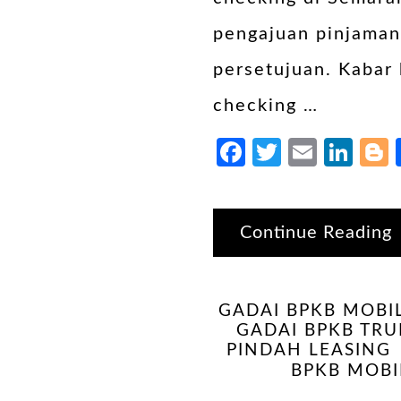
pengajuan pinjaman
persetujuan. Kabar 
checking …
Facebook
Twitter
Email
Lin
Continue Reading
GADAI BPKB MOBI
GADAI BPKB TRU
PINDAH LEASING
BPKB MOBI